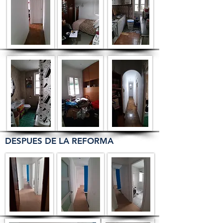
DESPUES DE LA REFORMA