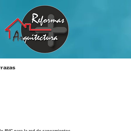
rrazas
s de PVC para la red de saneamientos