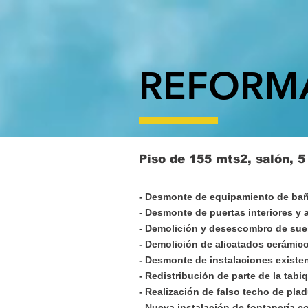
REFORMA
Piso de 155 mts2, salón, 5
- Desmonte de equipamiento de baño
- Desmonte de puertas interiores y
- Demolición y desescombro de suel
- Demolición de alicatados cerámic
- Desmonte de instalaciones existen
- Redistribución de parte de la tabi
- Realización de falso techo de plad
- Nueva instalación de fontanería co