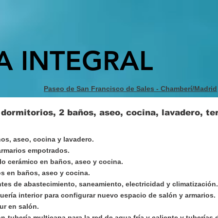
 INTEGRAL
Paseo de San Francisco de Sales - Chamberí/Madrid
 dormitorios, 2 baños, aseo, cocina, lavadero, te
s, aseo, cocina y lavadero.
 armarios empotrados.
o cerámico en baños, aseo y cocina.
os en baños, aseo y cocina.
tes de abastecimiento, saneamiento, electricidad y climatización.
quería interior para configurar nuevo espacio de salón y armarios.
ur en salón.
n tubería multicapa para la red de agua fría y caliente y tubería