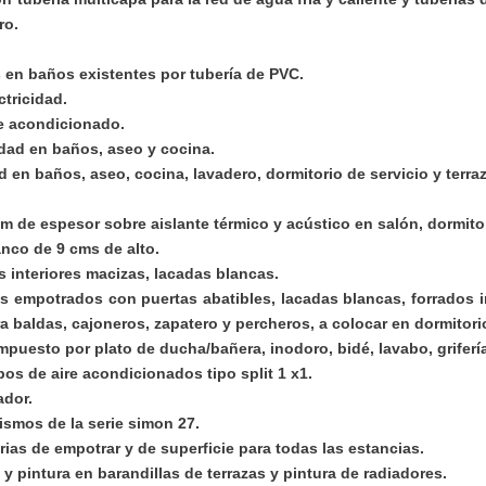
ro.
s en baños existentes por tubería de PVC.
ctricidad.
e acondicionado
.
idad en baños, aseo y cocina.
 en baños, aseo, cocina, lavadero, dormitorio de servicio y terra
 de espesor sobre aislante térmico y acústico en salón, dormitor
nco de 9 cms de alto.
s interiores macizas, lacadas blancas.
os empotrados con puertas abatibles, lacadas blancas, forrados 
 baldas, cajoneros, zapatero y percheros, a colocar en dormitorio
uesto por plato de ducha/bañera, inodoro, bidé, lavabo, grifería,
pos de aire acondicionados tipo split 1 x1.
ador.
ismos de la serie simon 27.
rias de empotrar y de superficie para todas las estancias.
 y pintura en barandillas de terrazas y pintura de radiadores.